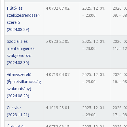
Hűtő- és
4 0732 07 02
2025. 12. 01.
2026. 0
szellőzésrendszer-
– 23:00
09. – 08
szerelő
(2024.08.29)
Szociális és
5 0923 22 05
2025. 12. 01.
2026. 0
mentálhigiénés
– 23:00
11. – 12
szakgondozó
(2024.08.30)
Villanyszerelő
4 0713 04 07
2025. 12. 01.
2026. 0
(Épületvillamosság
– 23:00
16. – 08
szakmairány)
(2024.08.29)
Cukrász
4 1013 23 01
2025. 12. 01.
2026. 0
(2023.11.21)
– 23:00
17. – 08
Útépítő és
4 0732 06 15
2025. 12. 01.
2026. 0