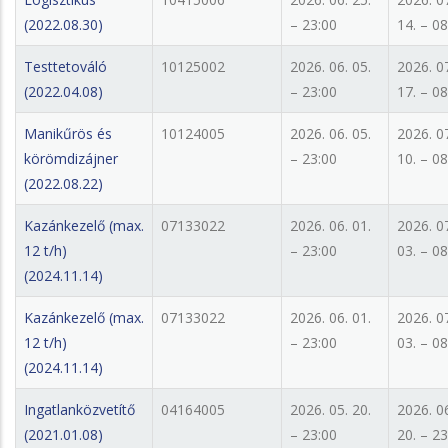
(2022.08.30)
– 23:00
14. – 08
Testtetováló
10125002
2026. 06. 05.
2026. 0
(2022.04.08)
– 23:00
17. – 08
Manikűrös és
10124005
2026. 06. 05.
2026. 0
körömdizájner
– 23:00
10. – 08
(2022.08.22)
Kazánkezelő (max.
07133022
2026. 06. 01.
2026. 0
12 t/h)
– 23:00
03. – 08
(2024.11.14)
Kazánkezelő (max.
07133022
2026. 06. 01.
2026. 0
12 t/h)
– 23:00
03. – 08
(2024.11.14)
Ingatlanközvetítő
04164005
2026. 05. 20.
2026. 0
(2021.01.08)
– 23:00
20. – 23