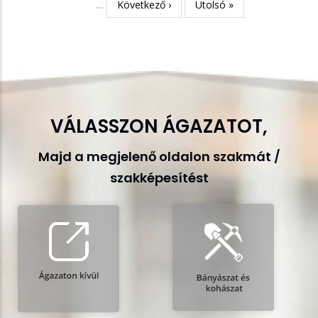
…
Következő
Következő ›
Utolsó
Utolsó »
oldal
oldal
VÁLASSZON ÁGAZATOT,
Majd a megjelenő oldalon szakmát /
szakképesítést