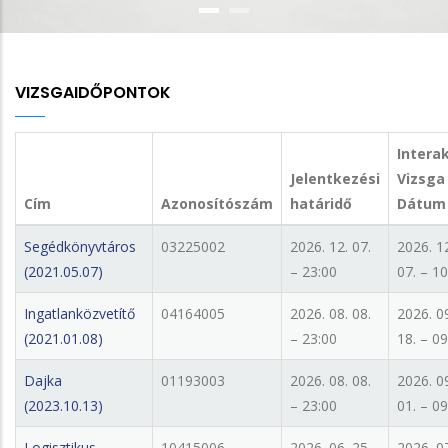
VIZSGAIDŐPONTOK
Interak
Jelentkezési
Vizsga
Cím
Azonosítószám
határidő
Dátum
Segédkönyvtáros
03225002
2026. 12. 07.
2026. 1
(2021.05.07)
– 23:00
07. – 10
Ingatlanközvetítő
04164005
2026. 08. 08.
2026. 0
(2021.01.08)
– 23:00
18. – 09
Dajka
01193003
2026. 08. 08.
2026. 0
(2023.10.13)
– 23:00
01. – 09
Logisztikus
10415006
2026. 06. 25.
2026. 0