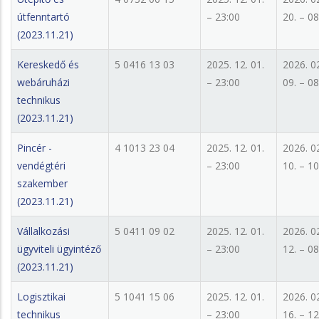
útfenntartó
– 23:00
20. – 08
(2023.11.21)
Kereskedő és
5 0416 13 03
2025. 12. 01.
2026. 0
webáruházi
– 23:00
09. – 08
technikus
(2023.11.21)
Pincér -
4 1013 23 04
2025. 12. 01.
2026. 0
vendégtéri
– 23:00
10. – 10
szakember
(2023.11.21)
Vállalkozási
5 0411 09 02
2025. 12. 01.
2026. 0
ügyviteli ügyintéző
– 23:00
12. – 08
(2023.11.21)
Logisztikai
5 1041 15 06
2025. 12. 01.
2026. 0
technikus
– 23:00
16. – 12