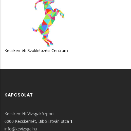
rum
KAPCSOLAT
Kecskeméti Vizsgaközpont
6000 Kecskemét, Bibó István utca 1.
info@kevizsga.hu