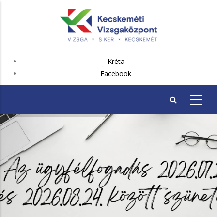
Ugrás
a
tartalomra
FEJLÉC
Kréta
PLUSZ
Facebook