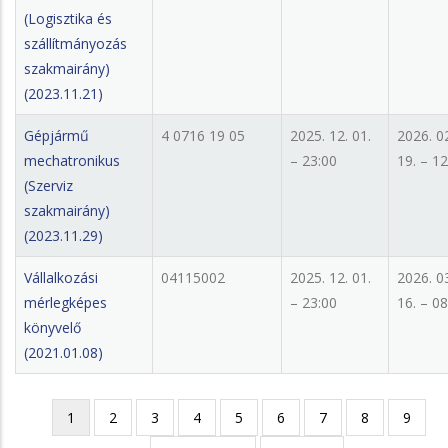
(Logisztika és
szállítmányozás
szakmairány)
(2023.11.21)
Gépjármű
4 0716 19 05
2025. 12. 01.
2026. 0
mechatronikus
– 23:00
19. – 12
(Szerviz
szakmairány)
(2023.11.29)
Vállalkozási
04115002
2025. 12. 01.
2026. 0
mérlegképes
– 23:00
16. – 08
könyvelő
(2021.01.08)
Jelenlegi
1
Page
2
Page
3
Page
4
Page
5
Page
6
Page
7
Page
8
Page
9
Oldalszámozás
oldal