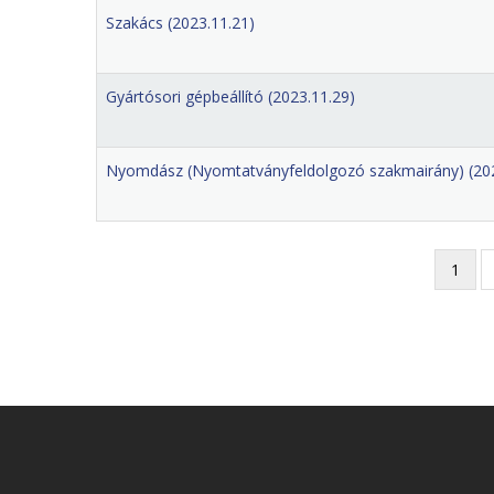
Szakács (2023.11.21)
Gyártósori gépbeállító (2023.11.29)
Nyomdász (Nyomtatványfeldolgozó szakmairány) (202
Jelenl
1
Oldalszámozás
oldal