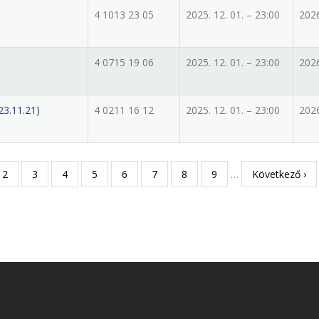
4 1013 23 05
2025. 12. 01. – 23:00
2026
4 0715 19 06
2025. 12. 01. – 23:00
2026
3.11.21)
4 0211 16 12
2025. 12. 01. – 23:00
2026
egi
Page
2
Page
3
Page
4
Page
5
Page
6
Page
7
Page
8
Page
9
…
Következő
Következő ›
oldal