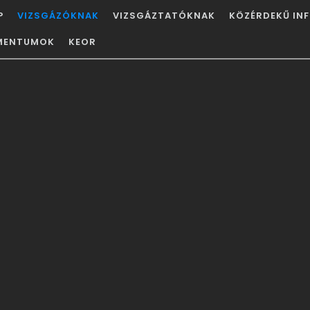
P
VIZSGÁZÓKNAK
VIZSGÁZTATÓKNAK
KÖZÉRDEKŰ IN
ÁCIÓ
MENTUMOK
KEOR