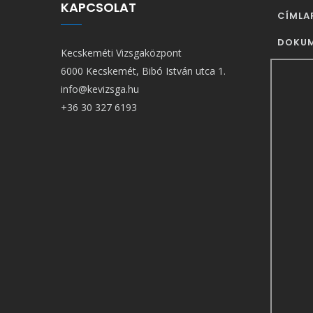
KAPCSOLAT
FŐ
CÍMLA
NAVIG
DOKU
Kecskeméti Vizsgaközpont
6000 Kecskemét, Bibó István utca 1.
info@kevizsga.hu
+36 30 327 6193