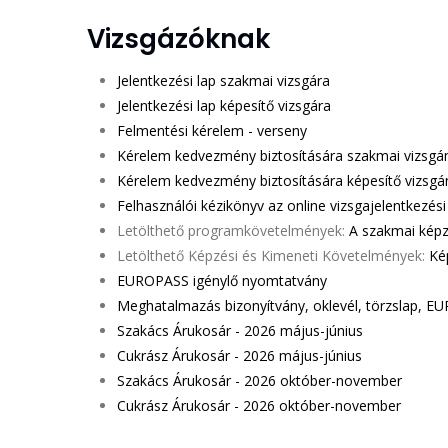
Vizsgázóknak
Jelentkezési lap szakmai vizsgára
Jelentkezési lap képesítő vizsgára
Felmentési kérelem - verseny
Kérelem kedvezmény biztosítására szakmai vizsg
Kérelem kedvezmény biztosítására képesítő vizsg
Felhasználói kézikönyv az online vizsgajelentkezés
Letölthető programkövetelmények:
A szakmai képz
Letölthető Képzési és Kimeneti Követelmények:
Ké
EUROPASS igénylő nyomtatvány
Meghatalmazás bizonyítvány, oklevél, törzslap, 
Szakács Árukosár - 2026 május-június
Cukrász Árukosár - 2026 május-június
Szakács Árukosár - 2026
október-november
Cukrász Árukosár - 2026
október-november