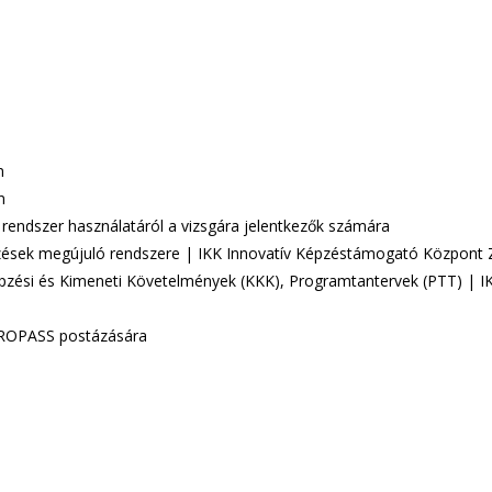
án
án
i rendszer használatáról a vizsgára jelentkezők számára
ések megújuló rendszere | IKK Innovatív Képzéstámogató Központ Z
pzési és Kimeneti Követelmények (KKK), Programtantervek (PTT) | I
EUROPASS postázására