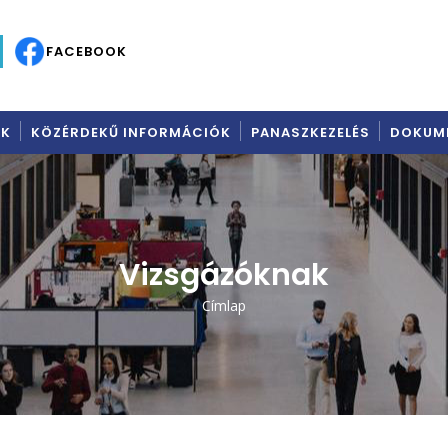
C
FACEBOOK
AK
KÖZÉRDEKŰ INFORMÁCIÓK
PANASZKEZELÉS
DOKUM
Vizsgázóknak
Címlap
Morzsa