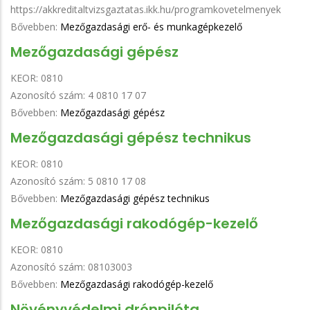
https://akkreditaltvizsgaztatas.ikk.hu/programkovetelmenyek
Bővebben:
Mezőgazdasági erő- és munkagépkezelő
Mezőgazdasági gépész
KEOR:
0810
Azonosító szám:
4 0810 17 07
Bővebben:
Mezőgazdasági gépész
Mezőgazdasági gépész technikus
KEOR:
0810
Azonosító szám:
5 0810 17 08
Bővebben:
Mezőgazdasági gépész technikus
Mezőgazdasági rakodógép-kezelő
KEOR:
0810
Azonosító szám:
08103003
Bővebben:
Mezőgazdasági rakodógép-kezelő
Növényvédelmi drónpilóta