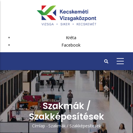
Ugrás
a
tartalomra
FEJLÉC
Kréta
PLUSZ
Facebook
Szakmák /
Szakképesítések
Címlap
-
Szakmák / Szakképesítések
Morzsa