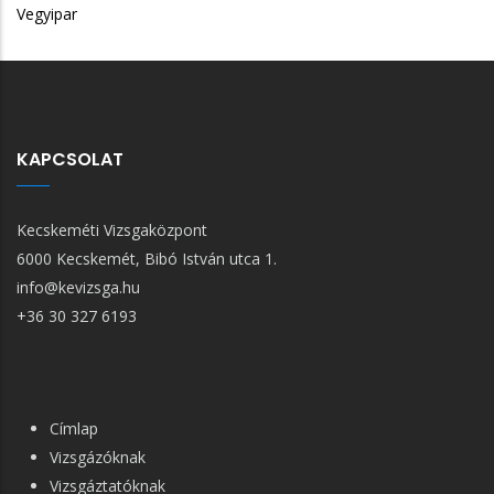
Vegyipar
KAPCSOLAT
Kecskeméti Vizsgaközpont
6000 Kecskemét, Bibó István utca 1.
info@kevizsga.hu
+36 30 327 6193
FŐ
Címlap
NAVIGÁCIÓ
Vizsgázóknak
Vizsgáztatóknak