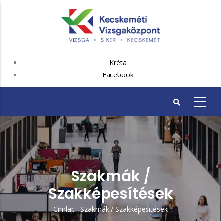
Ugrás
a
tartalomra
FEJLÉC
Kréta
PLUSZ
Facebook
Szakmák /
Szakképesítések
Címlap
-
Szakmák / Szakképesítések
Morzsa