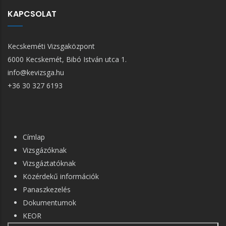
KAPCSOLAT
Kecskeméti Vizsgaközpont
6000 Kecskemét, Bibó István utca 1.
info@kevizsga.hu
+36 30 327 6193
FŐ
Címlap
NAVIGÁCIÓ
Vizsgázóknak
Vizsgáztatóknak
Közérdekű információk
Panaszkezelés
Dokumentumok
KEOR