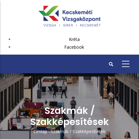
Ugrás
a
tartalomra
FEJLÉC
Kréta
PLUSZ
Facebook
Szakmák /
Szakképesítések
Címlap
-
Szakmák / Szakképesítések
Morzsa