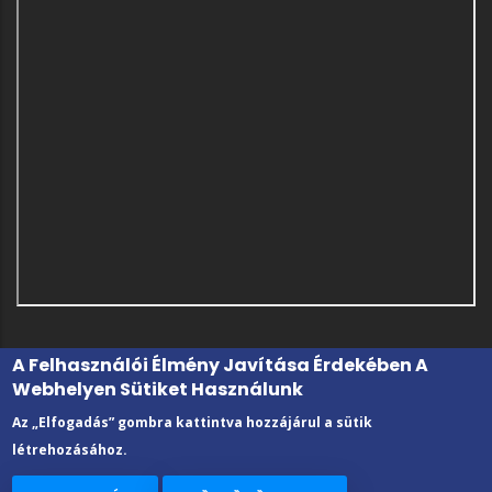
A Felhasználói Élmény Javítása Érdekében A
Webhelyen Sütiket Használunk
Az „Elfogadás” gombra kattintva hozzájárul a sütik
létrehozásához.
© 2022 Kecskeméti Vizsgaközpont