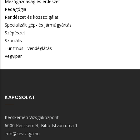
Mezőgazdaság és erdészet
Pedagógia
Rendészet és közszolgálat
Specializált gép- és járműgyártás
Szépészet
Szociális
Turizmus - vendéglátás
Vegyipar
KAPCSOLAT
Kecskeméti Vizsgaközpont
6000 Kecskemét, Bibó István utca 1.
info@kevizsga.hu