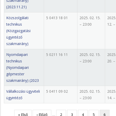
szakmairány)
(2023.11.21)
Közszolgálati
5 0413 18 01
2025. 02. 15.
2025.
technikus
– 23:00
12. –
(Közigazgatási
ügyintéző
szakmairány)
Nyomdaipari
5 0211 16 11
2025. 02. 15.
2025.
technikus
– 23:00
20. –
(Nyomdaipari
gépmester
szakmairány) (2023
Vállalkozási ügyviteli
5 0411 09 02
2025. 02. 15.
2025.
ügyintéző
– 23:00
14. –
Első
« Első
Előző
‹ Előző
…
Page
2
Page
3
Page
4
Page
5
Jelenleg
6