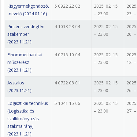
Kisgyermekgondozó,
5 0922 22 02
2025. 02. 15.
2025.
-nevelő (2024.01.16)
– 23:00
23. –
Pincér - vendégtéri
4 1013 23 04
2025. 02. 15.
2025.
szakember
– 23:00
26. –
(2023.11.21)
Finommechanikai
4 0715 10 04
2025. 02. 15.
2025.
műszerész
– 23:00
12. –
(2023.11.21)
Asztalos
4 0722 08 01
2025. 02. 15.
2025.
(2023.11.21)
– 23:00
26. –
Logisztikai technikus
5 1041 15 06
2025. 02. 15.
2025.
(Logisztika és
– 23:00
27. –
szállítmányozás
szakmairány)
(2023.11.21)