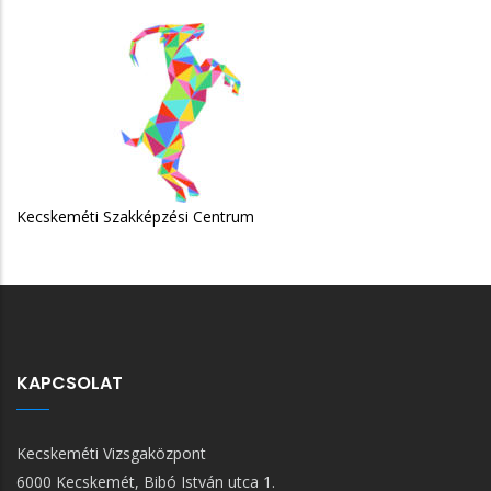
KAPCSOLAT
Kecskeméti Vizsgaközpont
6000 Kecskemét, Bibó István utca 1.