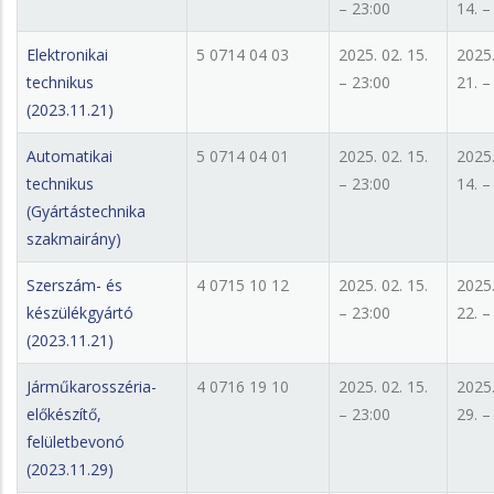
– 23:00
14. –
Elektronikai
5 0714 04 03
2025. 02. 15.
2025.
technikus
– 23:00
21. –
(2023.11.21)
Automatikai
5 0714 04 01
2025. 02. 15.
2025.
technikus
– 23:00
14. –
(Gyártástechnika
szakmairány)
Szerszám- és
4 0715 10 12
2025. 02. 15.
2025.
készülékgyártó
– 23:00
22. –
(2023.11.21)
Járműkarosszéria-
4 0716 19 10
2025. 02. 15.
2025.
előkészítő,
– 23:00
29. –
felületbevonó
(2023.11.29)