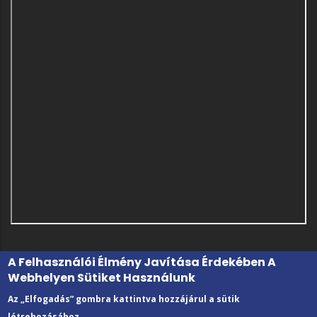
A Felhasználói Élmény Javítása Érdekében A
Webhelyen Sütiket Használunk
Az „Elfogadás” gombra kattintva hozzájárul a sütik
létrehozásához.