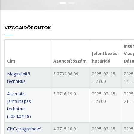
VIZSGAIDŐPONTOK
Inte
Jelentkezési
Vizs
Cím
Azonosítószám
határidő
Dát
Magasépítő
5 0732 06 09
2025. 02. 15.
2025.
technikus
– 23:00
14. –
Alternatív
5 0716 19 01
2025. 02. 15.
2025.
járműhajtási
– 23:00
21. –
technikus
(2024.04.18)
CNC-programozó
4 0715 10 01
2025. 02. 15.
2025.