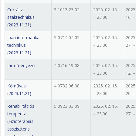
Cukrász
5 1013 23 02
2025. 02. 15.
2025.
szaktechnikus
– 23:00
16. –
(2023.11.21)
Ipari informatikai
5 0714 04 05
2025. 02. 15.
2025.
technikus
– 23:00
27. –
(2023.11.21)
Járműfényező
4 0716 19 08
2025. 02. 15.
2025.
– 23:00
12. –
Kőműves
4 0732 06 08
2025. 02. 15.
2025.
(2023.11.21)
– 23:00
20. –
Rehabilitációs
5 0923 03 09
2025. 02. 15.
2025.
terapeuta
– 23:00
27. –
(Fizioterápiás
asszisztens