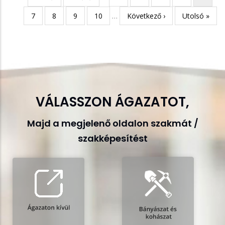
Oldalszámozás
oldal
oldal
oldal
Page
7
Page
8
Page
9
Page
10
…
Következő
Következő ›
Utolsó
Utolsó »
oldal
oldal
VÁLASSZON ÁGAZATOT,
Majd a megjelenő oldalon szakmát /
szakképesítést