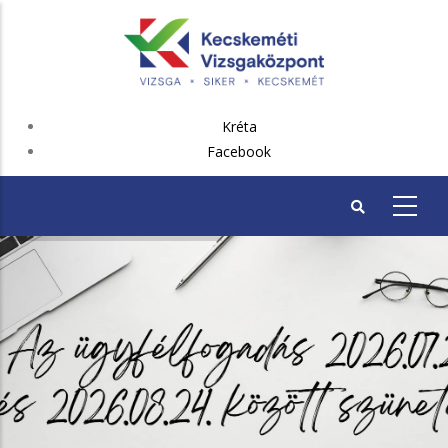
Ugrás
a
tartalomra
FEJLÉC
Kréta
PLUSZ
Facebook