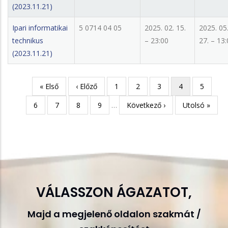
(2023.11.21)
Ipari informatikai
5 0714 04 05
2025. 02. 15.
2025. 05
technikus
– 23:00
27. – 13
(2023.11.21)
Első
« Első
Előző
‹ Előző
Page
1
Page
2
Page
3
Jelenlegi
4
Page
5
Oldalszámozás
oldal
oldal
oldal
Page
6
Page
7
Page
8
Page
9
…
Következő
Következő ›
Utolsó
Utolsó »
oldal
oldal
VÁLASSZON ÁGAZATOT,
Majd a megjelenő oldalon szakmát /