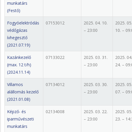
munkatárs
(Festő)
Fogyóelektródás
07153012
2025. 04. 10.
2025. 05
védőgázas
– 23:00
10. – 09
ívhegesztő
(2021.07.19)
Kazánkezelő
07133022
2025. 03. 31.
2025. 04
(max. 12 t/h)
– 23:00
24. – 09
(2024.11.14)
Villamos
07134012
2025. 03. 30.
2025. 05
alállomás kezelő
– 23:00
07. – 09
(2021.01.08)
Képző- és
02134008
2025. 03. 22.
2025. 05
iparművészeti
– 23:00
23. – 14
munkatárs