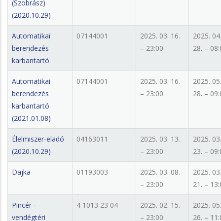
(Szobrász)
(2020.10.29)
Automatikai
07144001
2025. 03. 16.
2025. 04
berendezés
– 23:00
28. – 08
karbantartó
Automatikai
07144001
2025. 03. 16.
2025. 05
berendezés
– 23:00
28. – 09
karbantartó
(2021.01.08)
Élelmiszer-eladó
04163011
2025. 03. 13.
2025. 03
(2020.10.29)
– 23:00
23. – 09
Dajka
01193003
2025. 03. 08.
2025. 03
– 23:00
21. – 13
Pincér -
4 1013 23 04
2025. 02. 15.
2025. 05
vendégtéri
– 23:00
26. – 11