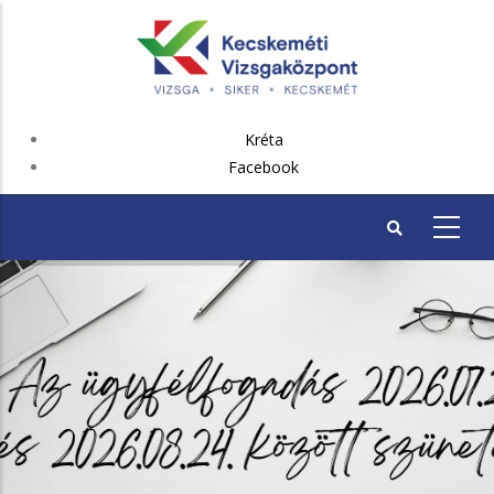
Ugrás
a
tartalomra
FEJLÉC
Kréta
PLUSZ
Facebook