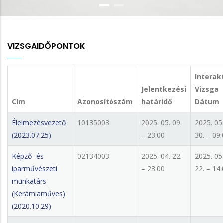
VIZSGAIDŐPONTOK
Interak
Jelentkezési
Vizsga
Cím
Azonosítószám
határidő
Dátum
Élelmezésvezető
10135003
2025. 05. 09.
2025. 05
(2023.07.25)
– 23:00
30. – 09
Képző- és
02134003
2025. 04. 22.
2025. 05
iparművészeti
– 23:00
22. – 14
munkatárs
(Kerámiaműves)
(2020.10.29)