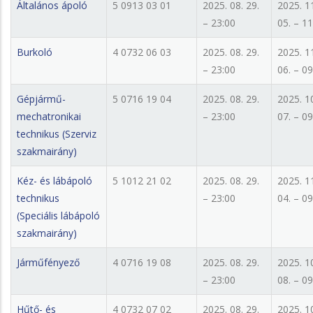
Általános ápoló
5 0913 03 01
2025. 08. 29.
2025. 1
– 23:00
05. – 11
Burkoló
4 0732 06 03
2025. 08. 29.
2025. 1
– 23:00
06. – 09
Gépjármű-
5 0716 19 04
2025. 08. 29.
2025. 1
mechatronikai
– 23:00
07. – 09
technikus (Szerviz
szakmairány)
Kéz- és lábápoló
5 1012 21 02
2025. 08. 29.
2025. 1
technikus
– 23:00
04. – 09
(Speciális lábápoló
szakmairány)
Járműfényező
4 0716 19 08
2025. 08. 29.
2025. 1
– 23:00
08. – 09
Hűtő- és
4 0732 07 02
2025. 08. 29.
2025. 1