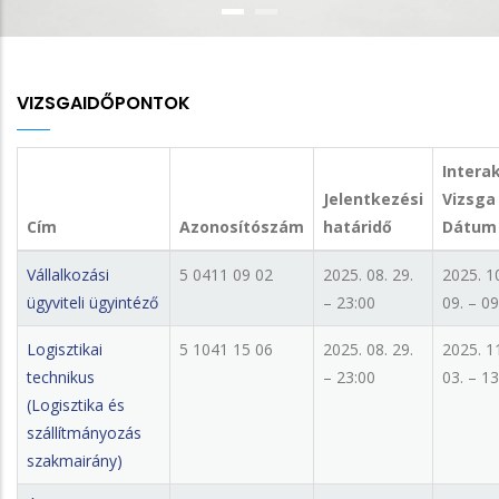
VIZSGAIDŐPONTOK
Interak
Jelentkezési
Vizsga
Cím
Azonosítószám
határidő
Dátum
Vállalkozási
5 0411 09 02
2025. 08. 29.
2025. 1
ügyviteli ügyintéző
– 23:00
09. – 09
Logisztikai
5 1041 15 06
2025. 08. 29.
2025. 1
technikus
– 23:00
03. – 13
(Logisztika és
szállítmányozás
szakmairány)