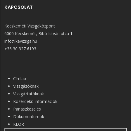
KAPCSOLAT
Kecskeméti Vizsgaközpont
6000 Kecskemét, Bibó István utca 1.
info@kevizsga.hu
+36 30 327 6193
FŐ
Címlap
NAVIGÁCIÓ
Vizsgázóknak
Vizsgáztatóknak
Közérdekű információk
Panaszkezelés
Dokumentumok
KEOR