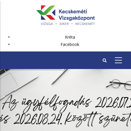
Ugrás
a
tartalomra
FEJLÉC
Kréta
PLUSZ
Facebook