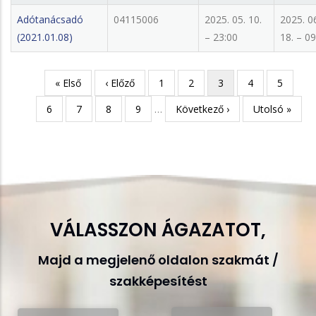
Adótanácsadó
04115006
2025. 05. 10.
2025. 0
(2021.01.08)
– 23:00
18. – 09
Első
« Első
Előző
‹ Előző
Page
1
Page
2
Jelenlegi
3
Page
4
Page
5
Oldalszámozás
oldal
oldal
oldal
Page
6
Page
7
Page
8
Page
9
…
Következő
Következő ›
Utolsó
Utolsó »
oldal
oldal
VÁLASSZON ÁGAZATOT,
Majd a megjelenő oldalon szakmát /
szakképesítést