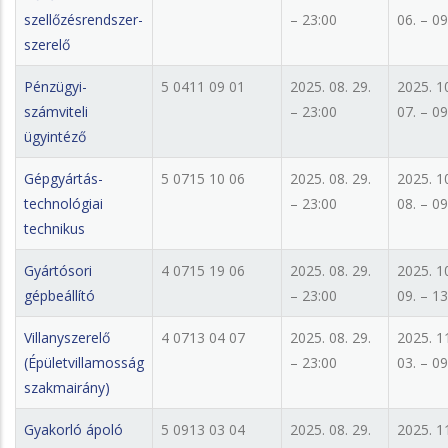
szellőzésrendszer-
– 23:00
06. – 09
szerelő
Pénzügyi-
5 0411 09 01
2025. 08. 29.
2025. 1
számviteli
– 23:00
07. – 09
ügyintéző
Gépgyártás-
5 0715 10 06
2025. 08. 29.
2025. 1
technológiai
– 23:00
08. – 09
technikus
Gyártósori
4 0715 19 06
2025. 08. 29.
2025. 1
gépbeállító
– 23:00
09. – 13
Villanyszerelő
4 0713 04 07
2025. 08. 29.
2025. 1
(Épületvillamosság
– 23:00
03. – 09
szakmairány)
Gyakorló ápoló
5 0913 03 04
2025. 08. 29.
2025. 1