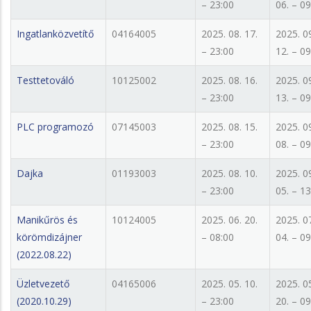
– 23:00
06. – 09
Ingatlanközvetítő
04164005
2025. 08. 17.
2025. 0
– 23:00
12. – 09
Testtetováló
10125002
2025. 08. 16.
2025. 0
– 23:00
13. – 09
PLC programozó
07145003
2025. 08. 15.
2025. 0
– 23:00
08. – 09
Dajka
01193003
2025. 08. 10.
2025. 0
– 23:00
05. – 13
Manikűrös és
10124005
2025. 06. 20.
2025. 0
körömdizájner
– 08:00
04. – 09
(2022.08.22)
Üzletvezető
04165006
2025. 05. 10.
2025. 0
(2020.10.29)
– 23:00
20. – 09