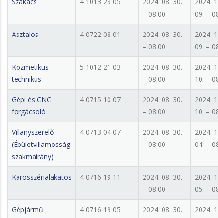
Szakács
4 1013 23 05
2024. 08. 30.
2024. 1
– 08:00
09. – 0
Asztalos
4 0722 08 01
2024. 08. 30.
2024. 1
– 08:00
09. – 0
Kozmetikus
5 1012 21 03
2024. 08. 30.
2024. 1
technikus
– 08:00
10. – 0
Gépi és CNC
4 0715 10 07
2024. 08. 30.
2024. 1
forgácsoló
– 08:00
10. – 0
Villanyszerelő
4 0713 04 07
2024. 08. 30.
2024. 1
(Épületvillamosság
– 08:00
04. – 0
szakmairány)
Karosszérialakatos
4 0716 19 11
2024. 08. 30.
2024. 1
– 08:00
05. – 0
Gépjármű
4 0716 19 05
2024. 08. 30.
2024. 1