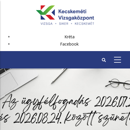
Ugrás
a
tartalomra
FEJLÉC
Kréta
PLUSZ
Facebook