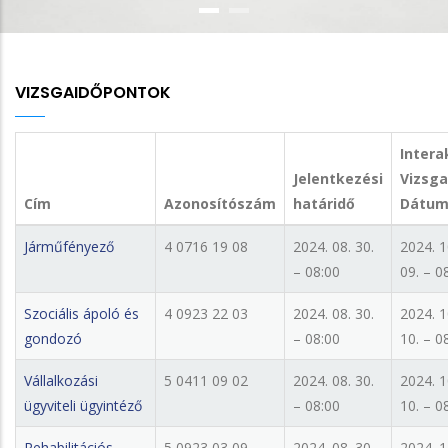
VIZSGAIDŐPONTOK
Intera
Jelentkezési
Vizsga
Cím
Azonosítószám
határidő
Dátu
Járműfényező
4 0716 19 08
2024. 08. 30.
2024. 1
– 08:00
09. – 0
Szociális ápoló és
4 0923 22 03
2024. 08. 30.
2024. 1
gondozó
– 08:00
10. – 0
Vállalkozási
5 0411 09 02
2024. 08. 30.
2024. 1
ügyviteli ügyintéző
– 08:00
10. – 0
Rehabilitációs
5 0923 03 09
2024. 08. 30.
2024. 1