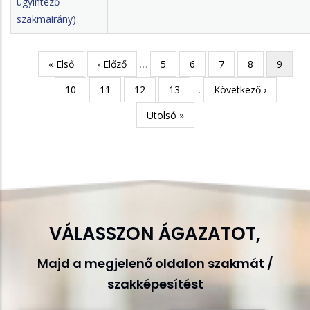
ügyintéző
szakmairány)
Első
« Első
Előző
‹ Előző
…
Page
5
Page
6
Page
7
Page
8
Jelenleg
9
Oldalszámozás
oldal
oldal
oldal
Page
10
Page
11
Page
12
Page
13
…
Következő
Következő ›
oldal
Utolsó
Utolsó »
oldal
VÁLASSZON ÁGAZATOT,
Majd a megjelenő oldalon szakmát /
szakképesítést