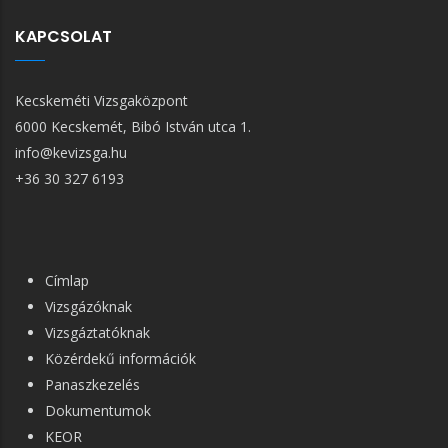
KAPCSOLAT
Kecskeméti Vizsgaközpont
6000 Kecskemét, Bibó István utca 1.
info@kevizsga.hu
+36 30 327 6193
FŐ
Címlap
NAVIGÁCIÓ
Vizsgázóknak
Vizsgáztatóknak
Közérdekű információk
Panaszkezelés
Dokumentumok
KEOR