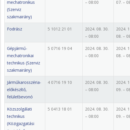
mechatronikus
– 08:00
07. – 0
(Szerviz
szakmairány)
Fodrász
5 1012 21 01
2024. 08. 30.
2024. 1
– 08:00
08. – 0
Gépjármű-
5 0716 19 04
2024. 08. 30.
2024. 1
mechatronikai
– 08:00
08. – 0
technikus (Szerviz
szakmairány)
Járműkarosszéria-
4 0716 19 10
2024. 08. 30.
2024. 1
előkészítő,
– 08:00
09. – 0
felületbevonó
Közszolgálati
5 0413 18 01
2024. 08. 30.
2024. 1
technikus
– 08:00
09. – 0
(Közigazgatási