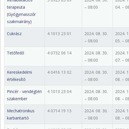
terapeuta
– 08:00
04. – 0
(Gyógymasszőr
szakmairány)
Cukrász
4 1013 23 01
2024. 08. 30.
2024. 1
– 08:00
05. – 0
Tetőfedő
4 0732 06 14
2024. 08. 30.
2024. 1
– 08:00
07. – 0
Kereskedelmi
4 0416 13 02
2024. 08. 30.
2024. 1
értékesítő
– 08:00
08. – 0
Pincér - vendégtéri
4 1013 23 04
2024. 08. 30.
2024. 1
szakember
– 08:00
08. – 0
Mechatronikus
4 0714 19 13
2024. 08. 30.
2024. 1
karbantartó
– 08:00
08. – 0