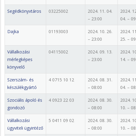
Segédkönyvtáros
03225002
2024. 11. 04.
2024. 12
– 23:00
04. – 09
Dajka
01193003
2024. 10. 26.
2024. 11
– 23:00
25. – 09
Vállalkozási
04115002
2024. 09. 13.
2024. 10
mérlegképes
– 23:00
14. – 09
könyvelő
Szerszám- és
4 0715 10 12
2024. 08. 31.
2024. 11
készülékgyártó
– 08:00
04. – 08
Szociális ápoló és
4 0923 22 03
2024. 08. 30.
2024. 10
gondozó
– 08:00
10. – 08
Vállalkozási
5 0411 09 02
2024. 08. 30.
2024. 10
ügyviteli ügyintéző
– 08:00
10. – 08