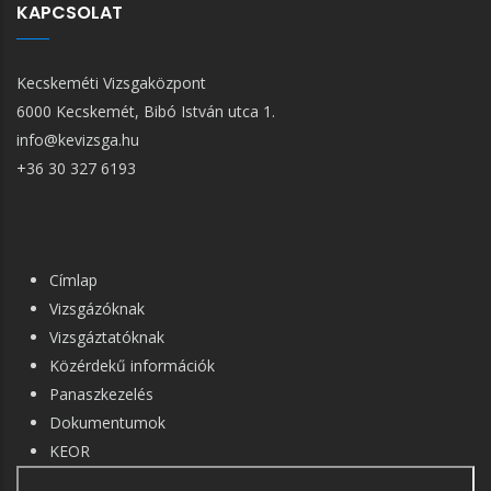
KAPCSOLAT
Kecskeméti Vizsgaközpont
6000 Kecskemét, Bibó István utca 1.
info@kevizsga.hu
+36 30 327 6193
FŐ
Címlap
NAVIGÁCIÓ
Vizsgázóknak
Vizsgáztatóknak
Közérdekű információk
Panaszkezelés
Dokumentumok
KEOR