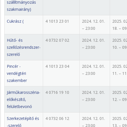
szállítmányozás
szakmairány)
Cukrász (
4 1013 23 01
2024. 12. 01.
2025. 02
– 23:00
18. – 09
Hűtő- és
4 0732 07 02
2024. 12. 01.
2025. 02
szellőzésrendszer-
– 23:00
10. – 09
szerelő
Pincér -
4 1013 23 04
2024. 12. 01.
2025. 02
vendégtéri
– 23:00
11. – 11
szakember
Járműkarosszéria-
4 0716 19 10
2024. 12. 01.
2025. 02
előkészítő,
– 23:00
12. – 09
felületbevonó
Szerkezetépítő és
4 0732 06 12
2024. 12. 01.
2025. 02
-szerelő
– 23:00
13. – 09