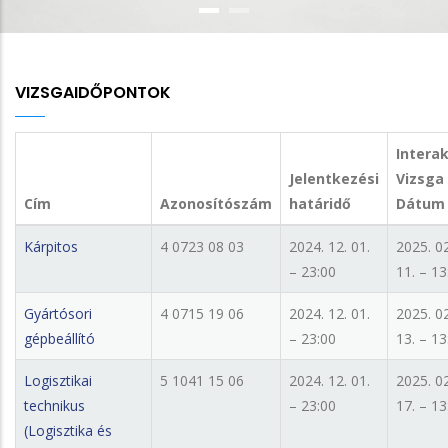
VIZSGAIDŐPONTOK
Interak
Jelentkezési
Vizsga
Cím
Azonosítószám
határidő
Dátum
Kárpitos
4 0723 08 03
2024. 12. 01.
2025. 02
– 23:00
11. – 13
Gyártósori
4 0715 19 06
2024. 12. 01.
2025. 02
gépbeállító
– 23:00
13. – 13
Logisztikai
5 1041 15 06
2024. 12. 01.
2025. 02
technikus
– 23:00
17. – 13
(Logisztika és