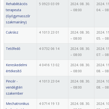
Rehabilitációs
5 0923 03 09
2024. 08. 30.
2024. 11
terapeuta
– 08:00
04. – 08
(Gyógymasszőr
szakmairány)
Cukrász
4 1013 23 01
2024. 08. 30.
2024. 11
– 08:00
05. – 08
Tetőfedő
4 0732 06 14
2024. 08. 30.
2024. 11
– 08:00
07. – 08
Kereskedelmi
4 0416 13 02
2024. 08. 30.
2024. 11
értékesítő
– 08:00
08. – 08
Pincér -
4 1013 23 04
2024. 08. 30.
2024. 10
vendégtéri
– 08:00
08. – 08
szakember
Mechatronikus
4 0714 19 13
2024. 08. 30.
2024. 10