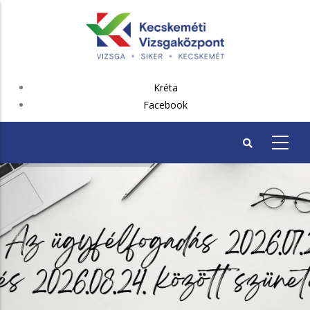
Ugrás
a
tartalomra
FEJLÉC
Kréta
PLUSZ
Facebook