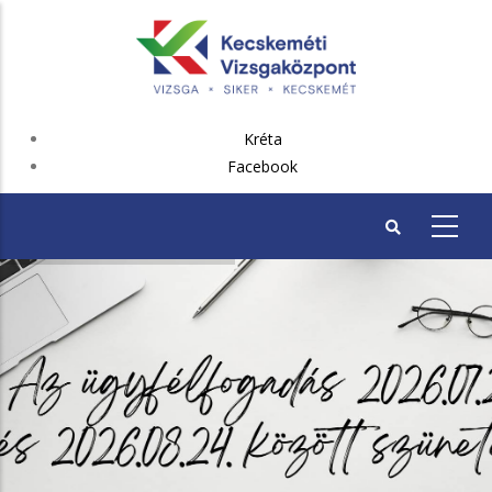
Ugrás
a
tartalomra
FEJLÉC
Kréta
PLUSZ
Facebook