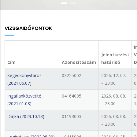
VIZSGAIDŐPONTOK
I
Jelentkezési
V
Cím
Azonosítószám
határidő
D
Segédkönyvtáros
03225002
2026. 12. 07.
2
(2021.05.07)
– 23:00
0
Ingatlanközvetítő
04164005
2026. 08. 08.
2
(2021.01.08)
– 23:00
1
Dajka (2023.10.13)
01193003
2026. 08. 08.
2
– 23:00
0
Logisztikus (2022.08.30)
10415006
2026. 06. 25.
2