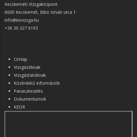
Kecskeméti Vizsgaközpont
6000 Kecskemét, Bibó István utca 1.
info@kevizsga.hu
+36 30 327 6193
FŐ
Címlap
NAVIGÁCIÓ
Vizsgázóknak
Vizsgáztatóknak
Közérdekű információk
Panaszkezelés
Dokumentumok
KEOR