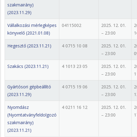
szakmairány)
(2023.11.29)
Vállalkozási mérlegképes
04115002
2025. 12. 01.
2
könyvelő (2021.01.08)
– 23:00
1
Hegesztő (2023.11.21)
4 0715 10 08
2025. 12. 01.
2
– 23:00
0
Szakács (2023.11.21)
4 1013 23 05
2025. 12. 01.
2
– 23:00
1
Gyártósori gépbeállító
4 0715 19 06
2025. 12. 01.
2
(2023.11.29)
– 23:00
1
Nyomdász
4 0211 16 12
2025. 12. 01.
2
(Nyomtatványfeldolgozó
– 23:00
1
szakmairány)
(2023.11.21)