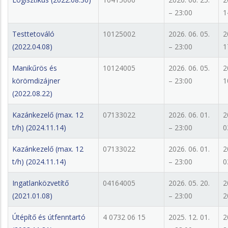
– 23:00
1
Testtetováló
10125002
2026. 06. 05.
2
(2022.04.08)
– 23:00
1
Manikűrös és
10124005
2026. 06. 05.
2
körömdizájner
– 23:00
1
(2022.08.22)
Kazánkezelő (max. 12
07133022
2026. 06. 01.
2
t/h) (2024.11.14)
– 23:00
0
Kazánkezelő (max. 12
07133022
2026. 06. 01.
2
t/h) (2024.11.14)
– 23:00
0
Ingatlanközvetítő
04164005
2026. 05. 20.
2
(2021.01.08)
– 23:00
2
Útépítő és útfenntartó
4 0732 06 15
2025. 12. 01.
2