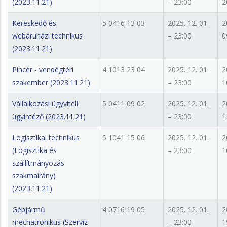
(2023.11.21)
– 23:00
2
Kereskedő és
5 0416 13 03
2025. 12. 01.
2
webáruházi technikus
– 23:00
0
(2023.11.21)
Pincér - vendégtéri
4 1013 23 04
2025. 12. 01.
2
szakember (2023.11.21)
– 23:00
1
Vállalkozási ügyviteli
5 0411 09 02
2025. 12. 01.
2
ügyintéző (2023.11.21)
– 23:00
1
Logisztikai technikus
5 1041 15 06
2025. 12. 01.
2
(Logisztika és
– 23:00
1
szállítmányozás
szakmairány)
(2023.11.21)
Gépjármű
4 0716 19 05
2025. 12. 01.
2
mechatronikus (Szerviz
– 23:00
1