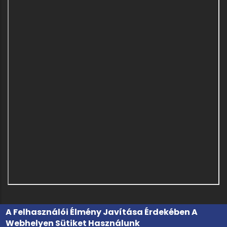
A Felhasználói Élmény Javítása Érdekében A
Webhelyen Sütiket Használunk