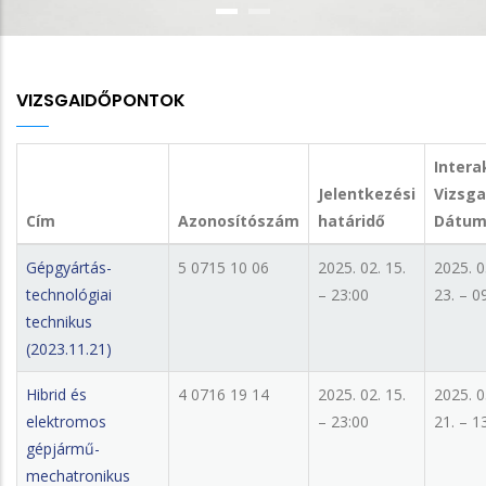
VIZSGAIDŐPONTOK
Intera
Jelentkezési
Vizsga
Cím
Azonosítószám
határidő
Dátu
Gépgyártás-
5 0715 10 06
2025. 02. 15.
2025. 0
technológiai
– 23:00
23. – 0
technikus
(2023.11.21)
Hibrid és
4 0716 19 14
2025. 02. 15.
2025. 0
elektromos
– 23:00
21. – 1
gépjármű-
mechatronikus