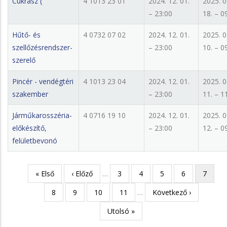
Cukrász (
4 1013 23 01
2024. 12. 01.
2025. 0
– 23:00
18. – 0
Hűtő- és
4 0732 07 02
2024. 12. 01.
2025. 0
szellőzésrendszer-
– 23:00
10. – 0
szerelő
Pincér - vendégtéri
4 1013 23 04
2024. 12. 01.
2025. 0
szakember
– 23:00
11. – 1
Járműkarosszéria-
4 0716 19 10
2024. 12. 01.
2025. 0
előkészítő,
– 23:00
12. – 0
felületbevonó
Első
« Első
Előző
‹ Előző
…
Page
3
Page
4
Page
5
Page
6
Jelenleg
7
Oldalszámozás
oldal
oldal
oldal
Page
8
Page
9
Page
10
Page
11
…
Következő
Következő ›
oldal
Utolsó
Utolsó »
oldal