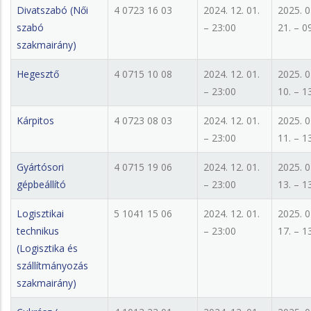
Divatszabó (Női
4 0723 16 03
2024. 12. 01.
2025. 0
szabó
– 23:00
21. – 0
szakmairány)
Hegesztő
4 0715 10 08
2024. 12. 01.
2025. 0
– 23:00
10. – 1
Kárpitos
4 0723 08 03
2024. 12. 01.
2025. 0
– 23:00
11. – 1
Gyártósori
4 0715 19 06
2024. 12. 01.
2025. 0
gépbeállító
– 23:00
13. – 1
Logisztikai
5 1041 15 06
2024. 12. 01.
2025. 0
technikus
– 23:00
17. – 1
(Logisztika és
szállítmányozás
szakmairány)