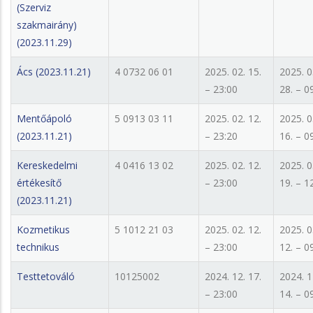
(Szerviz
szakmairány)
(2023.11.29)
Ács (2023.11.21)
4 0732 06 01
2025. 02. 15.
2025. 0
– 23:00
28. – 0
Mentőápoló
5 0913 03 11
2025. 02. 12.
2025. 0
(2023.11.21)
– 23:20
16. – 0
Kereskedelmi
4 0416 13 02
2025. 02. 12.
2025. 0
értékesítő
– 23:00
19. – 1
(2023.11.21)
Kozmetikus
5 1012 21 03
2025. 02. 12.
2025. 0
technikus
– 23:00
12. – 0
Testtetováló
10125002
2024. 12. 17.
2024. 1
– 23:00
14. – 0