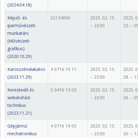
(2024.04.18)
Képző- és
02134006
2025. 02. 15.
2025. 0
iparművészeti
– 23:00
23. – 0
munkatárs
(Művészeti
grafikus)
(2020.10.29)
Karosszérialakatos
4 0716 19 11
2025. 02. 15.
2025. 0
(2023.11.29)
– 23:00
28. – 1
Kereskedő és
5 0416 13 03
2025. 02. 15.
2025. 0
webáruházi
– 23:00
26. – 0
technikus
(2023.11.21)
Gépjármű
4 0716 19 05
2025. 02. 15.
2025. 0
mechatronikus
– 23:00
20. – 1