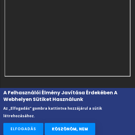
A Felhasználói Élmény Javítása Érdekében A
Webhelyen Sütiket Használunk
Az „Elfogadás” gombra kattintva hozzájárul a sütik
létrehozásához.
© 2022 Kecskeméti Vizsgaközpont
ELFOGADÁS
KÖSZÖNÖM, NEM