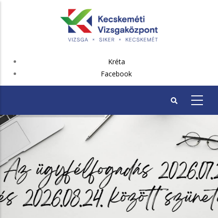
Ugrás
a
tartalomra
FEJLÉC
Kréta
PLUSZ
Facebook